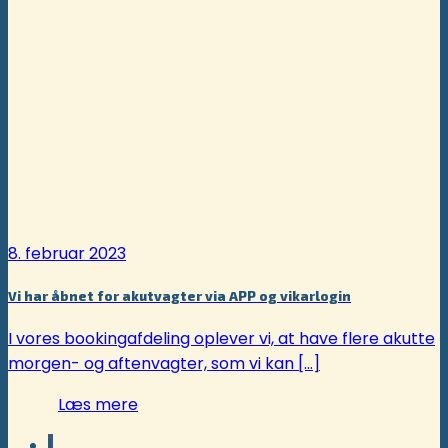
8. februar 2023
Vi har åbnet for akutvagter via APP og vikarlogin
I vores bookingafdeling oplever vi, at have flere akutte
morgen- og aftenvagter, som vi kan [...]
Læs mere
1