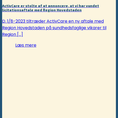
ActivCare er stolte af at annoncere, at vi har vundet
licitationsaftale med Region Hovedstaden
D. 1/8-2023 tiltræder ActivCare en ny aftale med
Region Hovedstaden på sundhedsfaglige vikarer til
Region [...]
Læs mere