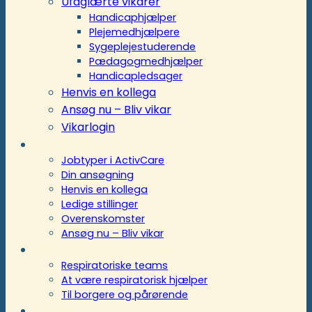
Ufaglærte vikarer
Handicaphjælper
Plejemedhjælpere
Sygeplejestuderende
Pædagogmedhjælper
Handicapledsager
Henvis en kollega
Ansøg nu – Bliv vikar
Vikarlogin
Rekruttering
Jobtyper i ActivCare
Din ansøgning
Henvis en kollega
Ledige stillinger
Overenskomster
Ansøg nu – Bliv vikar
Respiratoriske ordninger
Respiratoriske teams
At være respiratorisk hjælper
Til borgere og pårørende
Kunder