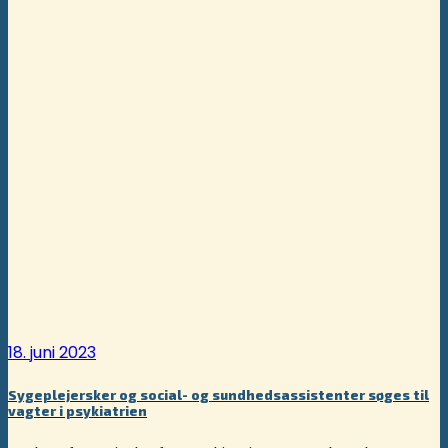
18. juni 2023
Sygeplejersker og social- og sundhedsassistenter søges til
vagter i psykiatrien