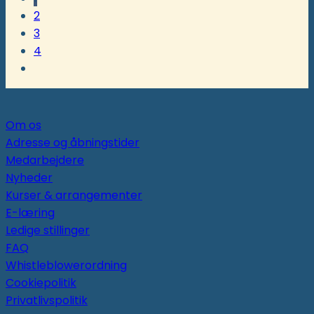
2
3
4
Om os
Adresse og åbningstider
Medarbejdere
Nyheder
Kurser & arrangementer
E-læring
Ledige stillinger
FAQ
Whistleblowerordning
Cookiepolitik
Privatlivspolitik