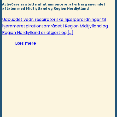
ActivCare er stolte af at annoncere, at vi har genvundet
aftalen med Midtjylland og Region Nordjylland
Udbuddet vedr. respiratoriske hjælperordninger til
hjemmerespirationsområdet i Region Midtjylland og
Region Nordjylland er afgjort og [...]
Læs mere