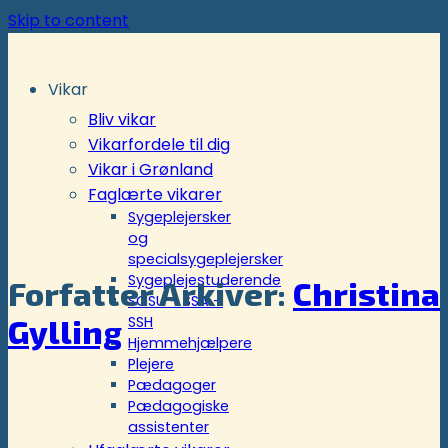
Skip to content
Vikar
Bliv vikar
Vikarfordele til dig
Vikar i Grønland
Faglærte vikarer
Sygeplejersker
og
specialsygeplejersker
Sygeplejestuderende
Forfatter Arkiver:
Christina
SOSU – SSA –
SSH
Gylling
Hjemmehjælpere
Plejere
Pædagoger
Pædagogiske
assistenter