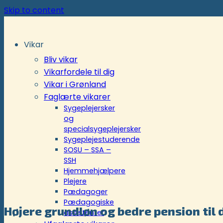
Skip to content
Vikar
Bliv vikar
Vikarfordele til dig
Vikar i Grønland
Faglærte vikarer
Sygeplejersker
og
specialsygeplejersker
Sygeplejestuderende
SOSU – SSA –
SSH
Hjemmehjælpere
Plejere
Pædagoger
Pædagogiske
Højere grundløn og bedre pension til 
assistenter