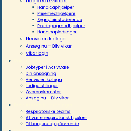
Ufaglærte vikarer
Handicaphjælper
Plejemedhjælpere
Sygeplejestuderende
Pædagogmedhjælper
Handicapledsager
Henvis en kollega
Ansøg nu – Bliv vikar
Vikarlogin
Rekruttering
Jobtyper i ActivCare
Din ansøgning
Henvis en kollega
Ledige stillinger
Overenskomster
Ansøg nu – Bliv vikar
Respiratoriske ordninger
Respiratoriske teams
At være respiratorisk hjælper
Til borgere og pårørende
Kunder