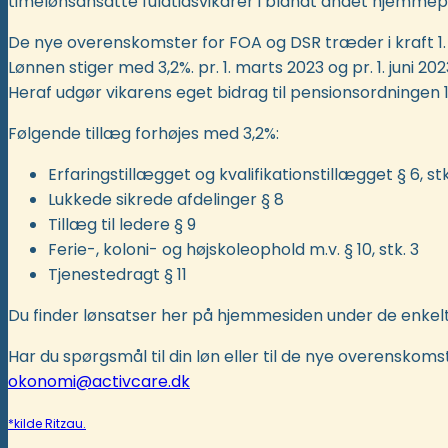
timelønsansatte fuldtidsvikarer i blandt andet hjemmep
De nye overenskomster for FOA og DSR træder i kraft 1. 
Lønnen stiger med 3,2%. pr. 1. marts 2023 og pr. 1. juni 2
Heraf udgør vikarens eget bidrag til pensionsordningen 
Følgende tillæg forhøjes med 3,2%:
Erfaringstillægget og kvalifikationstillægget § 6, stk.
Lukkede sikrede afdelinger § 8
Tillæg til ledere § 9
Ferie-, koloni- og højskoleophold m.v. § 10, stk. 3
Tjenestedragt § 11
Du finder lønsatser her på hjemmesiden under de enkel
Har du spørgsmål til din løn eller til de nye overenskomst
okonomi@activcare.dk
*kilde Ritzau.