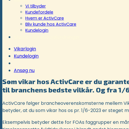
Vi tilbyder
Kundefordele
Hvem er ActivCare
Bliv kunde hos ActivCare
Kundelogin
Støtte- og specialordninger
Vikarlogin
Kundelogin
Ansøg nu
Som vikar hos ActivCare er du garante
til branchens bedste vilkår. Og fra 1/
ActivCare følger brancheoverenskomsterne mellem Vik
betyder, at du som vikar hos os pr. 1/6-2023 er steget me
Eksempelvis betyder dette for FOAs faggrupper en måned