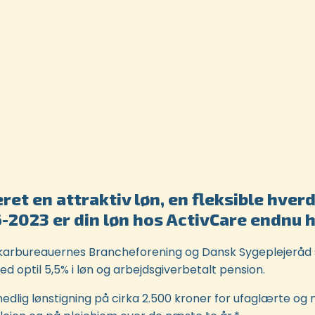
ret en attraktiv løn, en fleksible hve
6-2023 er din løn hos ActivCare endnu h
arbureauernes Brancheforening og Dansk Sygeplejeråd 
d optil 5,5% i løn og arbejdsgiverbetalt pension.
lig lønstigning på cirka 2.500 kroner for ufaglærte og m