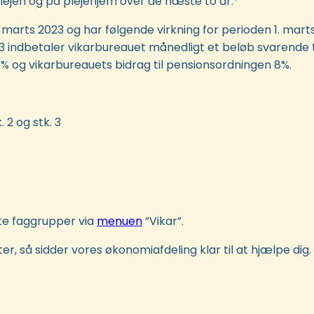
lejen og på plejehjem over de næste to år.*
marts 2023 og har følgende virkning for perioden 1. marts
023 indbetaler vikarbureauet månedligt et beløb svarende ti
1% og vikarbureauets bidrag til pensionsordningen 8%.
 2 og stk. 3
te faggrupper via
menuen
”Vikar”.
er, så sidder vores økonomiafdeling klar til at hjælpe dig. 