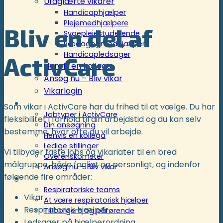
Ufaglærte vikarer
Handicaphjælper
Plejemedhjælpere
Bliv en del af
Sygeplejestuderende
Pædagogmedhjælper
Handicapledsager
ActivCare
Henvis en kollega
Ansøg nu – Bliv vikar
Vikarlogin
Rekruttering
Som vikar i ActivCare har du frihed til at vælge. Du har
Jobtyper i ActivCare
fleksibilitet i forhold til din arbejdstid og du kan selv
Din ansøgning
bestemme, hvor ofte du vil arbejde.
Henvis en kollega
Ledige stillinger
Vi tilbyder faste jobs og vikariater til en bred
Overenskomster
målgruppe, både fagligt og personligt, og indenfor
Ansøg nu – Bliv vikar
følgende fire områder:
Respiratoriske ordninger
Respiratoriske teams
Vikar
At være respiratorisk hjælper
Respiratorisk hjælper
Til borgere og pårørende
Kunder
Ledsager på hjælperordning