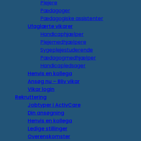
Plejere
Pædagoger
Pædagogiske assistenter
Ufaglærte vikarer
Handicaphjælper
Plejemedhjælpere
Sygeplejestuderende
Pædagogmedhjælper
Handicapledsager
Henvis en kollega
Ansøg nu – Bliv vikar
Vikar login
Rekruttering
Jobtyper i ActivCare
Din ansøgning
Henvis en kollega
Ledige stillinger
Overenskomster