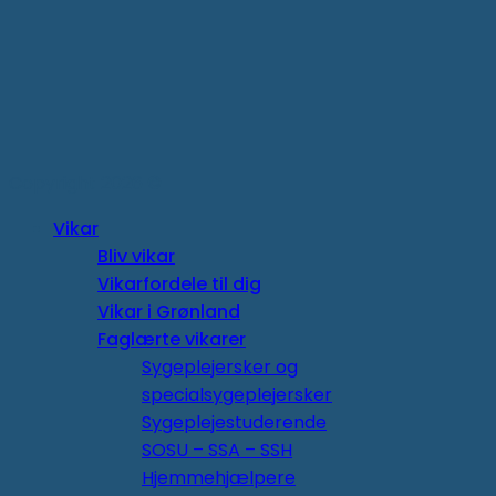
Copyright 2026 ©
Vikar
Bliv vikar
Vikarfordele til dig
Vikar i Grønland
Faglærte vikarer
Sygeplejersker og
specialsygeplejersker
Sygeplejestuderende
SOSU – SSA – SSH
Hjemmehjælpere