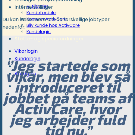
Vi tilbyder
Interne stillinger
Kundefordele
Hvem er ActivCare
Du kan læse mere om de forskellige jobtyper
Bliv kunde hos ActivCare
nedenfor:
Kundelogin
Støtte- og specialordninger
Vikarlogin
Kundelogin
‘’Jeg startede som
vikar, men blev så
Ansøg nu
introduceret til
jobbet på teams af
ActivCare, hvor
jeg arbejder fuld
tid nu.”