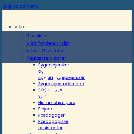
Skip to content
Vikar
Bliv vikar
Vikarfordele til dig
Vikar i Grønland
Faglærte vikarer
Jobtyper i
Sygeplejersker
og
specialsygeplejersker
Sygeplejestuderende
ActivCare
SOSU – SSA –
SSH
Hjemmehjælpere
Plejere
Pædagoger
Pædagogiske
assistenter