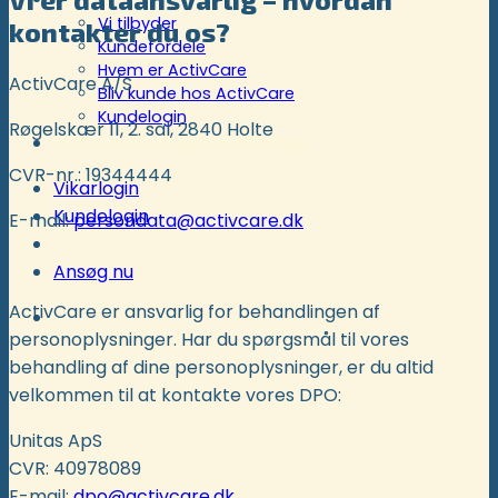
Vi tilbyder
kontakter du os?
Kundefordele
Hvem er ActivCare
ActivCare A/S
Bliv kunde hos ActivCare
Kundelogin
Røgelskær 11, 2. sal, 2840 Holte
Støtte- og specialordninger
CVR-nr.: 19344444
Vikarlogin
Kundelogin
E-mail:
persondata@activcare.dk
Ansøg nu
ActivCare er ansvarlig for behandlingen af
personoplysninger. Har du spørgsmål til vores
behandling af dine personoplysninger, er du altid
velkommen til at kontakte vores DPO:
Unitas ApS
CVR: 40978089
E-mail:
dpo@activcare.dk