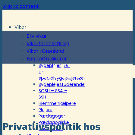
Skip to content
Vikar
Bliv vikar
Vikarfordele til dig
Vikar i Grønland
Faglærte vikarer
Privatlivspoli
Sygeplejersker
og
specialsygeplejersker
Sygeplejestuderende
SOSU – SSA –
SSH
Hjemmehjælpere
Plejere
Pædagoger
Pædagogiske
Privatlivspolitik hos
assistenter