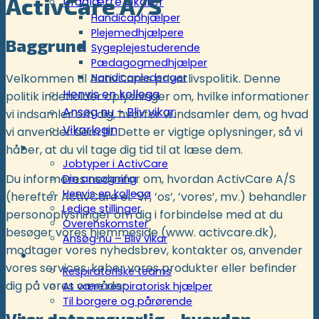
ActivCare A/S
Ufaglærte vikarer
Handicaphjælper
Plejemedhjælpere
Baggrund
Sygeplejestuderende
Pædagogmedhjælper
Velkommen til ActivCares privatlivspolitik. Denne
Handicapledsager
Henvis en kollega
politik indeholder oplysninger om, hvilke informationer
Ansøg nu – Bliv vikar
vi indsamler om dig, hvorfor vi indsamler dem, og hvad
Vikarlogin
vi anvender dem til. Dette er vigtige oplysninger, så vi
Rekruttering
håber, at du vil tage dig tid til at læse dem.
Jobtyper i ActivCare
Du informeres nedenfor om, hvordan ActivCare A/S
Din ansøgning
Henvis en kollega
(herefter ActivCare el. ’vi’, ’os’, ’vores’, mv.) behandler
Ledige stillinger
personoplysninger om dig i forbindelse med at du
Overenskomster
besøger vores hjemmeside (www. activcare.dk),
Ansøg nu – Bliv vikar
modtager vores nyhedsbrev, kontakter os, anvender
Respiratoriske ordninger
vores services, køber vores produkter eller befinder
Respiratoriske teams
dig på vores områder.
At være respiratorisk hjælper
Til borgere og pårørende
Vi er dataansvarlig – hvordan
Kunder