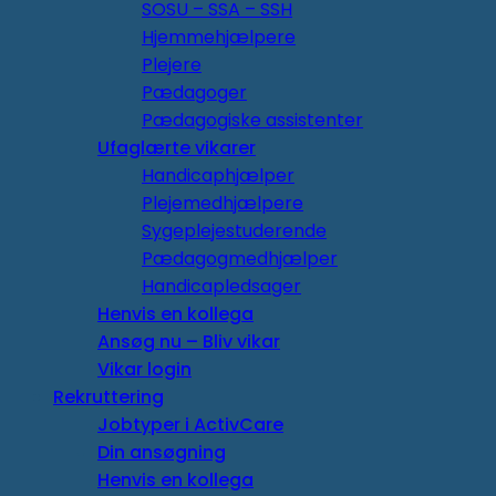
SOSU – SSA – SSH
Hjemmehjælpere
Plejere
Pædagoger
Pædagogiske assistenter
Ufaglærte vikarer
Handicaphjælper
Plejemedhjælpere
Sygeplejestuderende
Pædagogmedhjælper
Handicapledsager
Henvis en kollega
Ansøg nu – Bliv vikar
Vikar login
Rekruttering
Jobtyper i ActivCare
Din ansøgning
Henvis en kollega