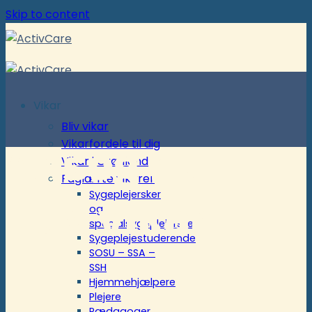
Skip to content
Vikar
Bliv vikar
Ansøg nu –
Vikarfordele til dig
Vikar i Grønland
Faglærte vikarer
Sygeplejersker
Bliv vikar
og
specialsygeplejersker
Sygeplejestuderende
SOSU – SSA –
SSH
Hjemmehjælpere
Plejere
Pædagoger