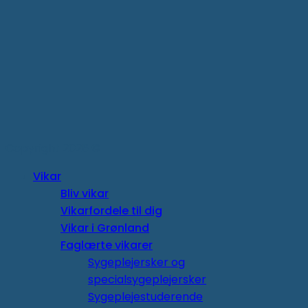
Copyright 2026 ©
Vikar
Bliv vikar
Vikarfordele til dig
Vikar i Grønland
Faglærte vikarer
Sygeplejersker og
specialsygeplejersker
Sygeplejestuderende