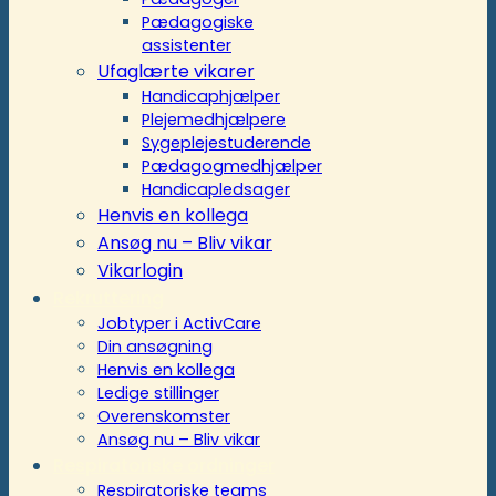
Pædagogiske
assistenter
Ufaglærte vikarer
Handicaphjælper
Plejemedhjælpere
Sygeplejestuderende
Pædagogmedhjælper
Handicapledsager
Henvis en kollega
Ansøg nu – Bliv vikar
Vikarlogin
Rekruttering
Jobtyper i ActivCare
Din ansøgning
Henvis en kollega
Ledige stillinger
Overenskomster
Ansøg nu – Bliv vikar
Respiratoriske ordninger
Respiratoriske teams