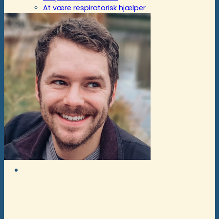
At være respiratorisk hjælper
Til borgere og pårørende
Kunder
Vi tilbyder
Kundefordele
Hvem er ActivCare
Bliv kunde hos ActivCare
Kundelogin
Støtte- og specialordninger
Vikarlogin
Kundelogin
Ansøg nu