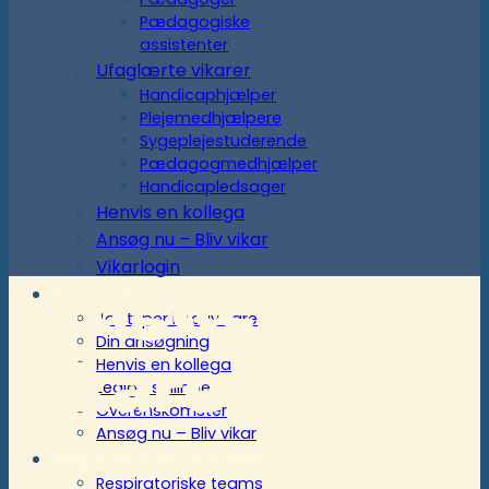
Pædagogiske
assistenter
Ufaglærte vikarer
Handicaphjælper
Plejemedhjælpere
Sygeplejestuderende
Pædagogmedhjælper
Handicapledsager
Henvis en kollega
Ansøg nu – Bliv vikar
Vikarlogin
Ufaglærte
Rekruttering
Jobtyper i ActivCare
Din ansøgning
vikarer
Henvis en kollega
Ledige stillinger
Overenskomster
Ansøg nu – Bliv vikar
Respiratoriske ordninger
Respiratoriske teams