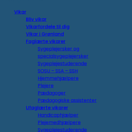
Vikar
Bliv vikar
Vikarfordele til dig
Vikar i Grønland
Faglærte vikarer
Sygeplejersker og
specialsygeplejersker
Sygeplejestuderende
SOSU – SSA – SSH
Hjemmehjælpere
Plejere
Pædagoger
Pædagogiske assistenter
Ufaglærte vikarer
Handicaphjælper
Plejemedhjælpere
Sygeplejestuderende