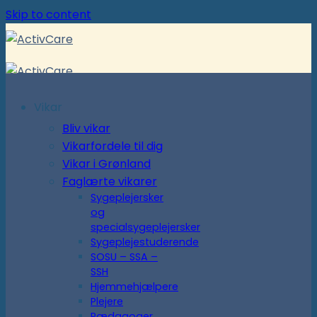
Skip to content
Vikar
Bliv vikar
Vikarfordele til dig
Vikar i Grønland
Faglærte vikarer
Sygeplejersker
og
specialsygeplejersker
Sygeplejestuderende
SOSU – SSA –
SSH
Hjemmehjælpere
Plejere
Pædagoger