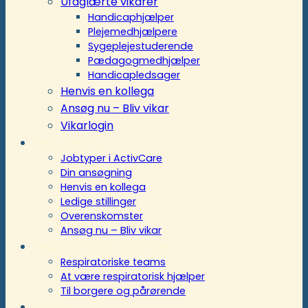
Ufaglærte vikarer
Handicaphjælper
Plejemedhjælpere
Sygeplejestuderende
Pædagogmedhjælper
Handicapledsager
Henvis en kollega
Ansøg nu – Bliv vikar
Vikarlogin
Rekruttering
Jobtyper i ActivCare
Din ansøgning
Henvis en kollega
Ledige stillinger
Overenskomster
Ansøg nu – Bliv vikar
Respiratoriske ordninger
Respiratoriske teams
At være respiratorisk hjælper
Til borgere og pårørende
Kunder