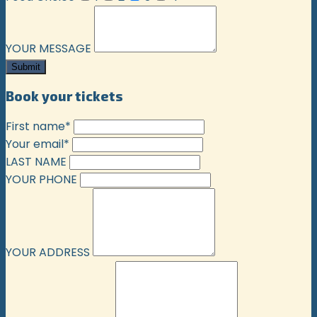
YOUR MESSAGE
Book your tickets
First name*
Your email*
LAST NAME
YOUR PHONE
YOUR ADDRESS