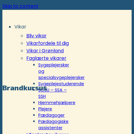
Skip to content
Vikar
Bliv vikar
Vikarfordele til dig
Vikar i Grønland
Faglærte vikarer
Sygeplejersker
og
specialsygeplejersker
Sygeplejestuderende
Brandkursus
SOSU – SSA –
SSH
Hjemmehjælpere
Plejere
Pædagoger
Pædagogiske
assistenter