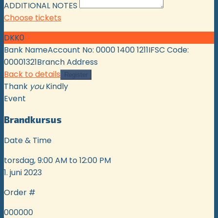
ADDITIONAL NOTES
Choose tickets
DKK0
Bank NameAccount No: 0000 1400 1211IFSC Code:
00001321Branch Address
Back to details
Thank
you
Kindly
Event
Brandkursus
Date & Time
torsdag, 9:00 AM to 12:00 PM
1. juni 2023
Order #
000000