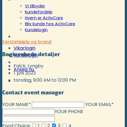
Vi tilbyder
Kundefordele
Hvem er ActivCare
Bliv kunde hos ActivCare
Kundelogin
Støtte- og specialordninger
Førstehjælp og brand
Vikarlogin
Begivenheds detaljer
Kundelogin
Falck, Lyngby
Ansøg nu
1. juni 2023
torsdag, 9:00 AM to 12:00 PM
Contact event manager
YOUR NAME*
YOUR EMAIL*
YOUR PHONE
Food Choice
1
2
3
4