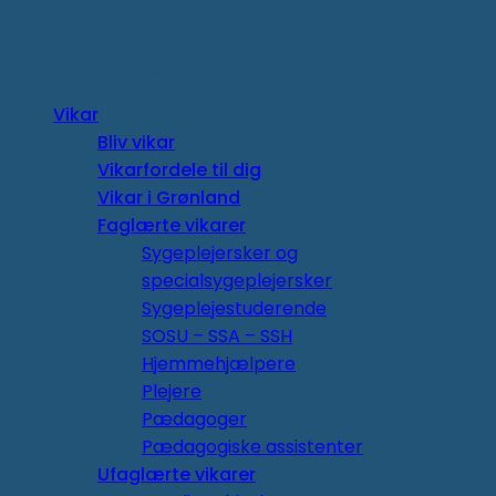
Copyright 2026 ©
Vikar
Bliv vikar
Vikarfordele til dig
Vikar i Grønland
Faglærte vikarer
Sygeplejersker og
specialsygeplejersker
Sygeplejestuderende
SOSU – SSA – SSH
Hjemmehjælpere
Plejere
Pædagoger
Pædagogiske assistenter
Ufaglærte vikarer