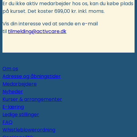
Er du ikke aktiv medarbejder hos os, kan du købe plads
på kurset. Det koster 699,00 kr. inkl. moms.
Vis din interesse ved at sende en e-mail
til
tilmelding@activcare.dk
Om os
Adresse og åbningstider
Medarbejdere
Nyheder
Kurser & arrangementer
E-læring
Ledige stillinger
FAQ
Whistleblowerordning