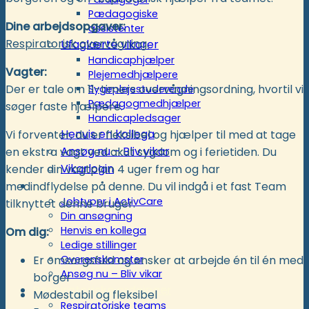
Pædagogiske
Dine arbejdsopgaver:
assistenter
Respiratorisk overvågning.
Ufaglærte vikarer
Handicaphjælper
Vagter:
Plejemedhjælpere
Der er tale om 11-timers overvågningsordning, hvortil vi
Sygeplejestuderende
Pædagogmedhjælper
søger faste hjælpere.
Handicapledsager
Henvis en kollega
Vi forventer, du er fleksibel og hjælper til med at tage
Ansøg nu – Bliv vikar
en ekstra vagt ved akut sygdom og i ferietiden. Du
Vikarlogin
kender din vagtplan 4 uger frem og har
Rekruttering
medindflydelse på denne. Du vil indgå i et fast Team
Jobtyper i ActivCare
tilknyttet denne bruger.
Din ansøgning
Henvis en kollega
Om dig:
Ledige stillinger
Er omsorgsfuld og ønsker at arbejde én til én med
Overenskomster
Ansøg nu – Bliv vikar
borger
Respiratoriske ordninger
Mødestabil og fleksibel
Respiratoriske teams