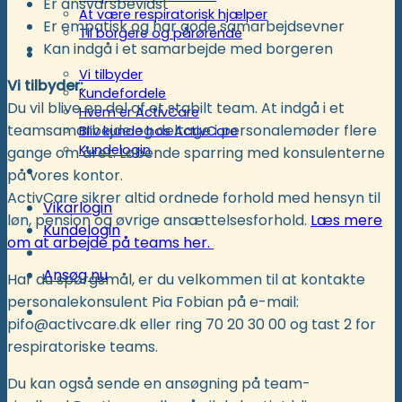
Er ansvarsbevidst
At være respiratorisk hjælper
Er empatisk og har gode samarbejdsevner
Til borgere og pårørende
Kan indgå i et samarbejde med borgeren
Kunder
Vi tilbyder
Vi tilbyder:
Kundefordele
Du vil blive en del af et stabilt team. At indgå i et
Hvem er ActivCare
teamsamarbejde og deltage i personalemøder flere
Bliv kunde hos ActivCare
Kundelogin
gange om året. Løbende sparring med konsulenterne
Støtte- og specialordninger
på vores kontor.
ActivCare sikrer altid ordnede forhold med hensyn til
Vikarlogin
løn, pension og øvrige ansættelsesforhold.
Læs mere
Kundelogin
om at arbejde på teams her.
Ansøg nu
Har du spørgsmål, er du velkommen til at kontakte
personalekonsulent Pia Fobian på e-mail:
pifo@activcare.dk eller ring 70 20 30 00 og tast 2 for
respiratoriske teams.
Du kan også sende en ansøgning på team-