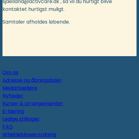
sjaelland@activcare.dk , så vil du hurtigt blive
kontaktet hurtigst muligt.
Samtaler afholdes løbende.
Om os
Adresse og åbningstider
Medarbejdere
Nyheder
Kurser & arrangementer
E-læring
Ledige stillinger
FAQ
Whistleblowerordning