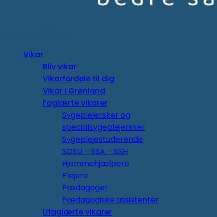
Copyright 2026 ©
Vikar
Bliv vikar
Vikarfordele til dig
Vikar i Grønland
Faglærte vikarer
Sygeplejersker og
specialsygeplejersker
Sygeplejestuderende
SOSU – SSA – SSH
Hjemmehjælpere
Plejere
Pædagoger
Pædagogiske assistenter
Ufaglærte vikarer