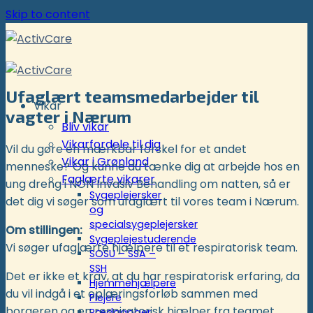
Skip to content
Ufaglært teamsmedarbejder til
Vikar
vagter i Nærum
Bliv vikar
Vikarfordele til dig
Vil du gøre en mærkbar forskel for et andet
Vikar i Grønland
menneske? Og kunne du tænke dig at arbejde hos en
Faglærte vikarer
ung dreng i NON Invasiv Behandling om natten, så er
Sygeplejersker
det dig vi søger som ufaglært til vores team i Nærum.
og
specialsygeplejersker
Om stillingen:
Sygeplejestuderende
Vi søger ufaglærte hjælpere til et respiratorisk team.
SOSU – SSA –
SSH
Det er ikke et krav, at du har respiratorisk erfaring, da
Hjemmehjælpere
du vil indgå i et oplæringsforløb sammen med
Plejere
borgeren og en respiratorisk hjælper fra teamet.
Pædagoger