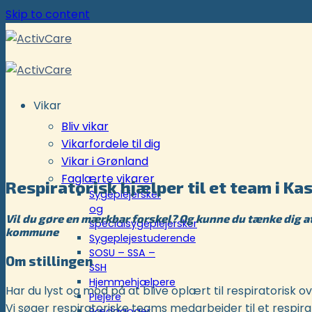
Skip to content
Vikar
Bliv vikar
Vikarfordele til dig
Vikar i Grønland
Faglærte vikarer
Respiratorisk hjælper til et team i 
Sygeplejersker
og
Vil du gøre en mærkbar forskel? Og kunne du tænke dig at 
specialsygeplejersker
kommune
Sygeplejestuderende
SOSU – SSA –
Om stillingen
SSH
Hjemmehjælpere
Har du lyst og mod på at blive oplært til respiratorisk 
Plejere
Vi søger respiratoriske teams medarbejder til et respir
Pædagoger