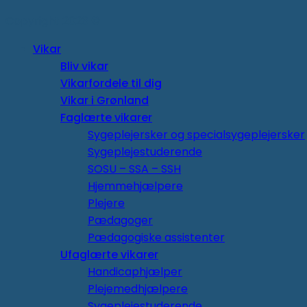
Copyright 2026 ©
Vikar
Bliv vikar
Vikarfordele til dig
Vikar i Grønland
Faglærte vikarer
Sygeplejersker og specialsygeplejersker
Sygeplejestuderende
SOSU – SSA – SSH
Hjemmehjælpere
Plejere
Pædagoger
Pædagogiske assistenter
Ufaglærte vikarer
Handicaphjælper
Plejemedhjælpere
Sygeplejestuderende