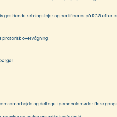
Øs gældende retningslinjer og certificeres på RCØ efter
iratorisk overvågning.
 borger
 et teamsamarbejde og deltage i personalemøder flere ga
n, pension og øvrige ansættelsesforhold.