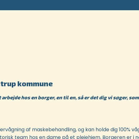
Kastrup kommune
arbejde hos en borger, en til en, så er det dig vi søger, s
overvågning af maskebehandling, og kan holde dig 100% våg
atorisk team hos en dame på et plejehjem. Borgeren er i 