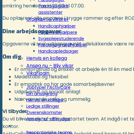
omkring hende fra kl.22.00 til 07.00.
Pædagogiske
assistenter
Du oplæres i alle opgaver i trygge rammer og efter RC
Ufaglærte vikarer
Handicaphjælper
Dine arbejdsopgaver
Plejemedhjælpere
Sygeplejestuderende
Opgaverne vil som udgangspunkt udelukkende være resp
Pædagogmedhjælper
Handicapledsager
Om dig
Henvis en kollega
Ansøg nu – Bliv vikar
Er omsorgsfuld og ønsker at arbejde én til én med
Vikarlogin
Mødestabil og fleksibel
Rekruttering
Er empatisk og har gode samarbejdsevner
Jobtyper i ActivCare
Udadvendt og socialt anlagt
Din ansøgning
Nærværende, rolig og rummelig
Henvis en kollega
Ledige stillinger
Vi tilbyder:
Overenskomster
Du vil blive en del af et nyopstartet team. At indgå i
Ansøg nu – Bliv vikar
Respiratoriske ordninger
kontor.
Respiratoriske teams
ActivCare sikrer altid ordnede forhold med hensyn til lø