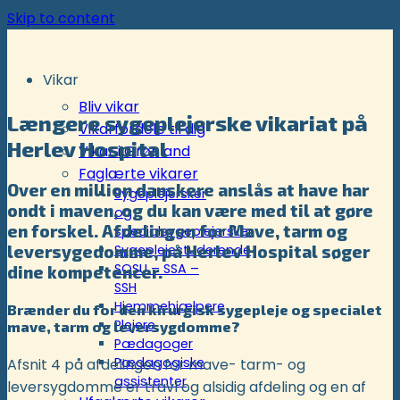
Skip to content
Vikar
Bliv vikar
Længere sygeplejerske vikariat på
Vikarfordele til dig
Herlev Hospital
Vikar i Grønland
Faglærte vikarer
Over en million danskere anslås at have har
Sygeplejersker
ondt i maven, og du kan være med til at gøre
og
en forskel. Afdelingen for Mave, tarm og
specialsygeplejersker
leversygedomme, på Herlev Hospital søger
Sygeplejestuderende
SOSU – SSA –
dine kompetencer.
SSH
Hjemmehjælpere
Brænder du for den kirurgisk sygepleje og specialet
Plejere
mave, tarm og leversygdomme?
Pædagoger
Pædagogiske
Afsnit 4 på afdelingen for mave- tarm- og
assistenter
leversygdomme er travl og alsidig afdeling og en af