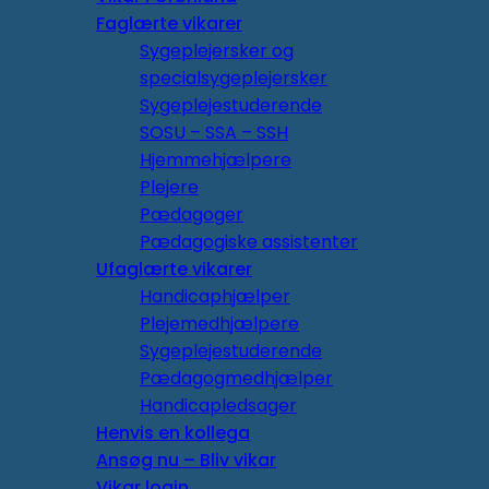
Faglærte vikarer
Sygeplejersker og
specialsygeplejersker
Sygeplejestuderende
SOSU – SSA – SSH
Hjemmehjælpere
Plejere
Pædagoger
Pædagogiske assistenter
Ufaglærte vikarer
Handicaphjælper
Plejemedhjælpere
Sygeplejestuderende
Pædagogmedhjælper
Handicapledsager
Henvis en kollega
Ansøg nu – Bliv vikar
Vikar login