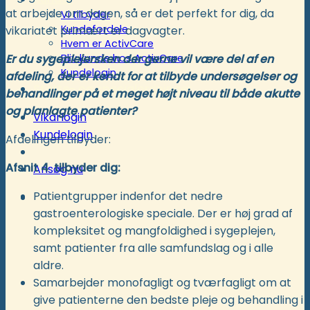
at arbejde om dagen, så er det perfekt for dig, da
Vi tilbyder
Kundefordele
vikariatet primært er dagvagter.
Hvem er ActivCare
Bliv kunde hos ActivCare
Er du sygeplejersken der gerne vil være del af en
Kundelogin
afdeling, der er kendt for at tilbyde undersøgelser og
Støtte- og specialordninger
behandlinger på et meget højt niveau til både akutte
og planlagte patienter?
Vikarlogin
Kundelogin
Afdelingen tilbyder:
Afsnit 4 tilbyder dig:
Ansøg nu
Patientgrupper indenfor det nedre
gastroenterologiske speciale. Der er høj grad af
kompleksitet og mangfoldighed i sygeplejen,
samt patienter fra alle samfundslag og i alle
aldre.
Samarbejder monofagligt og tværfagligt om at
give patienterne den bedste pleje og behandling i