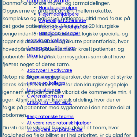
Ufaglærte vikarer
Danmarks største mave- og tarmafdelinger.
Handicaphjælper
Opgaverne er præget af skift mellem akutte,
Plejemedhjælpere
komplekse og palliative patienter, altid med fokus på
Sygeplejestuderende
det gode patientforløb. Afsnit 4 har 20 kirurgiske
Pædagogmedhjælper
Handicapledsager
senge indenfor det gastroenterologiske speciale, og
Henvis en kollega
tager sig at de elektive og akutte patientforløb, hvor
Ansøg nu – Bliv vikar
hovedparten af patienterne er kræftpatienter, og
Vikarlogin
patienter med kronisk tarmsygdom, som skal have
Rekruttering
fjernet noget af deres tarm.
Jobtyper i ActivCare
Netop nu søger vi sygeplejersker, der ønsker at styrke
Din ansøgning
Henvis en kollega
deres kompetencer indenfor den kirurgisk sygepleje
Ledige stillinger
igennem et spændende vikariat de kommende min. 4
Overenskomster
uger. Afsnittet er en kirurgisk afdeling, hvor der er
Ansøg nu – Bliv vikar
fokus på patienter med sygdomme i den nedre del af
Respiratoriske ordninger
abdomen.
Respiratoriske teams
At være respiratorisk hjælper
Du vil i dette vikariat blive en del af et team, hvor
Til borgere og pårørende
faglighed og fleksibilitet er i høj prioritet. Er du glad for
Kunder