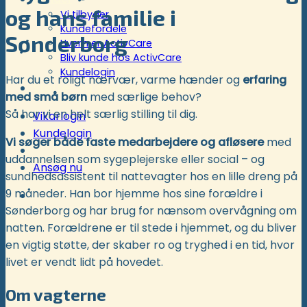
og hans familie i
Vi tilbyder
Kundefordele
Sønderborg
Hvem er ActivCare
Bliv kunde hos ActivCare
Kundelogin
Har du et roligt nærvær, varme hænder og
erfaring
Støtte- og specialordninger
med små børn
med særlige behov?
Så har vi en helt særlig stilling til dig.
Vikarlogin
Kundelogin
Vi søger både faste medarbejdere og afløsere
med
uddannelsen som sygeplejerske eller social – og
Ansøg nu
sundhedsassistent til nattevagter hos en lille dreng på
9 måneder. Han bor hjemme hos sine forældre i
Sønderborg og har brug for nænsom overvågning om
natten. Forældrene er til stede i hjemmet, og du bliver
en vigtig støtte, der skaber ro og tryghed i en tid, hvor
livet er vendt lidt på hovedet.
Om vagterne