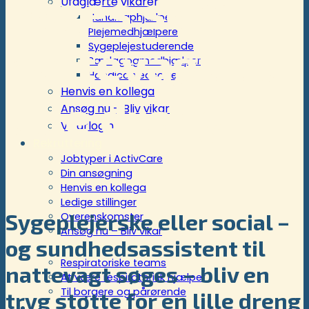
søges som
Ufaglærte vikarer
Handicaphjælper
Plejemedhjælpere
nattevagt til
Sygeplejestuderende
Pædagogmedhjælper
Handicapledsager
Henvis en kollega
lille dreng
Ansøg nu – Bliv vikar
Vikarlogin
Rekruttering
Jobtyper i ActivCare
Din ansøgning
Henvis en kollega
Ledige stillinger
Sygeplejerske eller social –
Overenskomster
Ansøg nu – Bliv vikar
og sundhedsassistent til
Respiratoriske ordninger
Respiratoriske teams
nattevagt søges – bliv en
At være respiratorisk hjælper
Til borgere og pårørende
tryg støtte for en lille dreng
Kunder