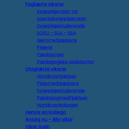
Faglærte vikarer
Sygeplejersker og
specialsygeplejersker
Sygeplejestuderende
SOSU – SSA – SSH
Hjemmehjælpere
Plejere
Pædagoger
Pædagogiske assistenter
Ufaglærte vikarer
Handicaphjælper
Plejemedhjælpere
Sygeplejestuderende
Pædagogmedhjælper
Handicapledsager
Henvis en kollega
Ansøg nu – Bliv vikar
Vikar login