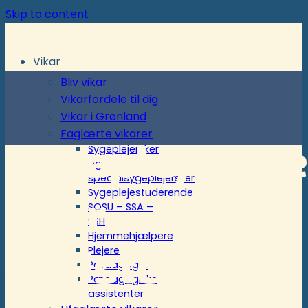
Skip to content
Vikar
Bliv vikar
Vikarfordele til dig
Vikar i Grønland
Faglærte vikarer
Sygeplejerske
Sygeplejersker
og
specialsygeplejersker
Sygeplejestuderende
eller
SOSU – SSA –
SSH
Hjemmehjælpere
assistent
Plejere
Pædagoger
Pædagogiske
assistenter