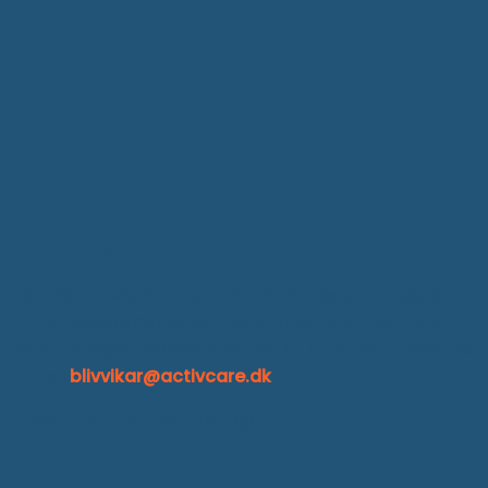
Sådan ansøger du:
Send din ansøgning og dit CV via knappen ‘Ansøg her’.
Har du spørgsmål, er du velkommen til at kontakte
rekrutteringskonsulenterne på tlf. 70 20 86 00 eller på
e-mail
blivvikar@activcare.dk
Vi ser frem til at høre fra dig!