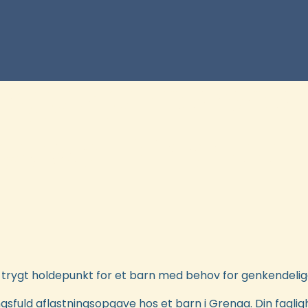
 tryg og nærvæ
gave i Grenaa
rygt holdepunkt for et barn med behov for genkendelig
sfuld aflastningsopgave hos et barn i Grenaa. Din faglighe