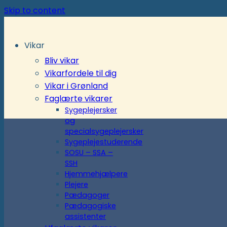
Skip to content
Vikar
Bliv vikar
Vikarfordele til dig
Vikar i Grønland
Faglærte vikarer
Sygeplejersker
og
specialsygeplejersker
Sygeplejestuderende
SOSU – SSA –
SSH
Hjemmehjælpere
Plejere
Pædagoger
Pædagogiske
assistenter