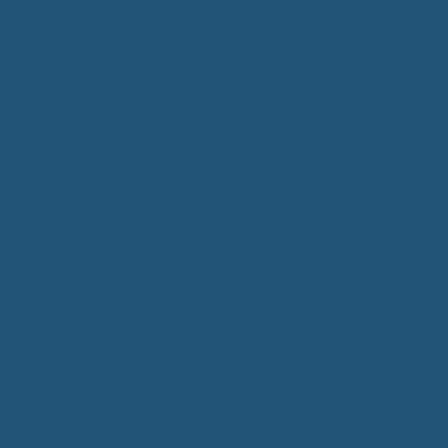
ar du spørgsmål, er du velkommen til at kontakte rekrutte