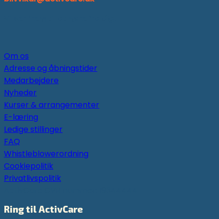
Vi ser frem til at høre fra dig!
Om os
Adresse og åbningstider
Medarbejdere
Nyheder
Kurser & arrangementer
E-læring
Ledige stillinger
FAQ
Whistleblowerordning
Cookiepolitik
Privatlivspolitik
ActivCare CVR nummer: 19344444
Ring til ActivCare