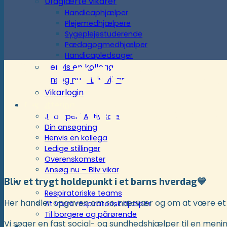
Ufaglærte vikarer
Handicaphjælper
Plejemedhjælpere
Sygeplejestuderende
Pædagogmedhjælper
Handicapledsager
SSH søges til
Henvis en kollega
Ansøg nu – Bliv vikar
Vikarlogin
aflastningsop
Rekruttering
Jobtyper i ActivCare
Din ansøgning
Henvis en kollega
Ledige stillinger
Overenskomster
Ansøg nu – Bliv vikar
Bliv et trygt holdepunkt i et barns hverdag
💙
Respiratoriske ordninger
Respiratoriske teams
Her handler opgaven om ro, nærvær og om at være et t
At være respiratorisk hjælper
Til borgere og pårørende
Vi søger en fast social- og sundhedshjælper til en mening
Kunder