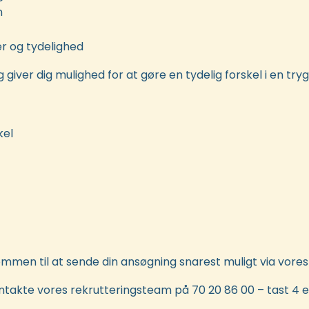
n
 og tydelighed
ver dig mulighed for at gøre en tydelig forskel i en tryg
kel
kommen til at sende din ansøgning snarest muligt via vore
kontakte vores rekrutteringsteam på 70 20 86 00 – tast 4 e