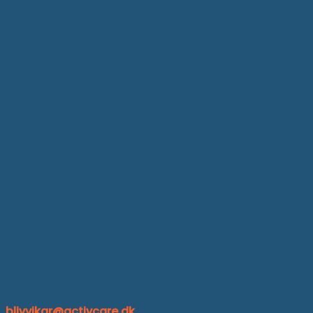
Sådan ansøger du:
Send din ansøgning og dit CV via knappen ‘Ansøg her’. H
blivvikar@activcare.dk