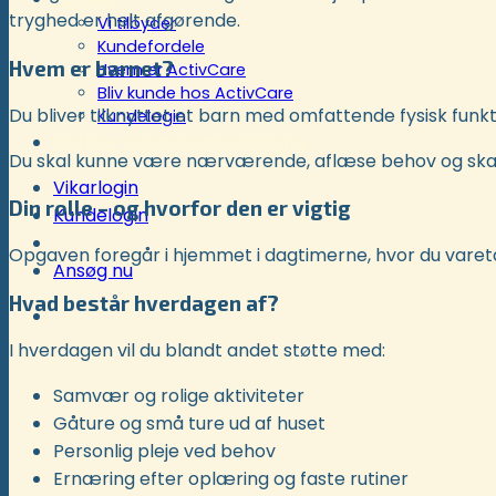
tryghed er helt afgørende.
Vi tilbyder
Kundefordele
Hvem er barnet?
Hvem er ActivCare
Bliv kunde hos ActivCare
Du bliver tilknyttet et barn med omfattende fysisk funk
Kundelogin
Støtte- og specialordninger
Du skal kunne være nærværende, aflæse behov og skabe 
Vikarlogin
Din rolle – og hvorfor den er vigtig
Kundelogin
Opgaven foregår i hjemmet i dagtimerne, hvor du varetag
Ansøg nu
Hvad består hverdagen af?
I hverdagen vil du blandt andet støtte med:
Samvær og rolige aktiviteter
Gåture og små ture ud af huset
Personlig pleje ved behov
Ernæring efter oplæring og faste rutiner