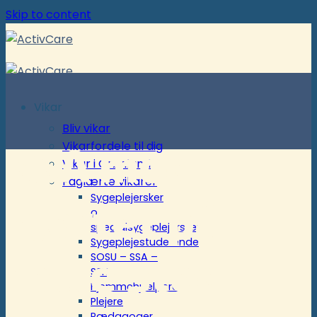
Skip to content
Vikar
Bliv vikar
SSA med
Vikarfordele til dig
Vikar i Grønland
Faglærte vikarer
Sygeplejersker
hjertet på
og
specialsygeplejersker
Sygeplejestuderende
rette sted
SOSU – SSA –
SSH
Hjemmehjælpere
Plejere
Pædagoger