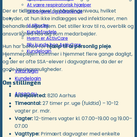
At være respiratorisk hjælper
Der er tidligere lavet behandlingsniveau, hvilket
Til borgere og pårørende
Kunder
betyder, at hun ikke indlægges ved infektioner, men
Vi tilbyder
behandles i eget hjem. Det stiller krav til ro, overblik og
Kundefordele
ansvarlighed hos dig som medarbejder.
Hvem er ActivCare
Bliv kunde hos ActivCare
Hun har behov for
hjælp til al personlig pleje
.
Kundelogin
Hjemmeplejen kommer i hjemmet flere gange dagligt,
Støtte- og specialordninger
og der er ofte SSA-elever i dagvagterne, da der er
gode læringsmuligheder.
Vikarlogin
Kundelogin
Om stillingen
Ansøg nu
Arbejdssted:
8210 Aarhus
Timeantal:
27 timer pr. uge (fuldtid) – 10-12
vagter pr. mdr.
Vagter:
12-timers vagter kl. 07.00–19.00 og 19.00–
07.00
Vagttype:
Primært dagvagter med enkelte