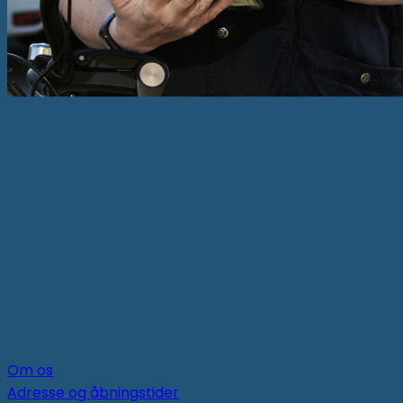
Sådan ansøger du:
Send din ansøgning og dit CV via knappen ‘Ansøg her’.
Har du spørgsmål, er du velkommen til at kontakte
rekrutteringskonsulenterne på tlf. 70 20 86 00 eller på
e-mail
blivvikar@activcare.dk
Vi ser frem til at høre fra dig!
Om os
Adresse og åbningstider