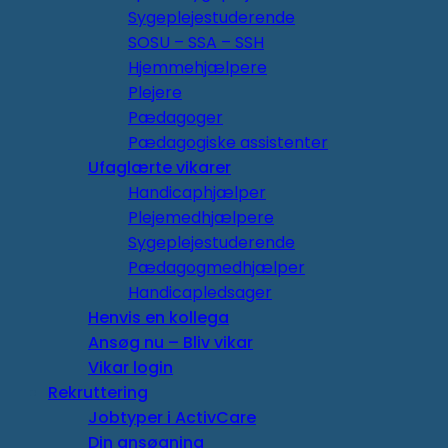
Sygeplejestuderende
SOSU – SSA – SSH
Hjemmehjælpere
Plejere
Pædagoger
Pædagogiske assistenter
Ufaglærte vikarer
Handicaphjælper
Plejemedhjælpere
Sygeplejestuderende
Pædagogmedhjælper
Handicapledsager
Henvis en kollega
Ansøg nu – Bliv vikar
Vikar login
Rekruttering
Jobtyper i ActivCare
Din ansøgning