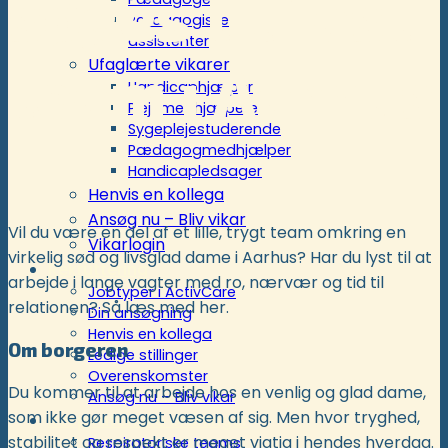
søges til fast
Pædagogiske
assistenter
Ufaglærte vikarer
team i Aarhus
Handicaphjælper
Plejemedhjælpere
Sygeplejestuderende
Pædagogmedhjælper
Handicapledsager
Henvis en kollega
Ansøg nu – Bliv vikar
Vil du være en del af et lille, trygt team omkring en
Vikarlogin
virkelig sød og livsglad dame i Aarhus? Har du lyst til at
Rekruttering
arbejde i lange vagter med ro, nærvær og tid til
Jobtyper i ActivCare
relationen? Så læs med her.
Din ansøgning
Henvis en kollega
Om borgeren
Ledige stillinger
Overenskomster
Du kommer til at arbejde hos en venlig og glad dame,
Ansøg nu – Bliv vikar
som ikke gør meget væsen af sig. Men hvor tryghed,
Respiratoriske ordninger
stabilitet og respekt er meget vigtig i hendes hverdag.
Respiratoriske teams