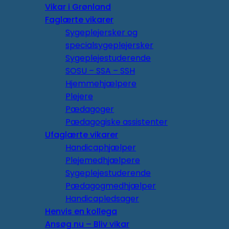
Vikar i Grønland
Faglærte vikarer
Sygeplejersker og
specialsygeplejersker
Sygeplejestuderende
SOSU – SSA – SSH
Hjemmehjælpere
Plejere
Pædagoger
Pædagogiske assistenter
Ufaglærte vikarer
Handicaphjælper
Plejemedhjælpere
Sygeplejestuderende
Pædagogmedhjælper
Handicapledsager
Henvis en kollega
Ansøg nu – Bliv vikar