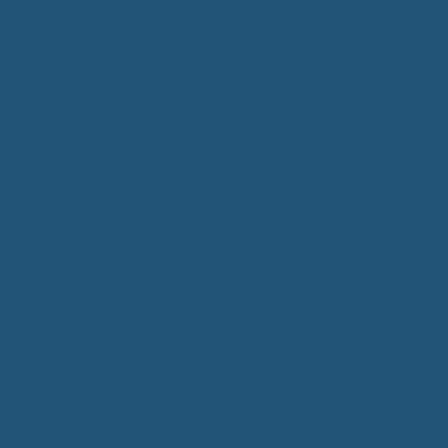
Sådan ansøger du:
Send din ansøgning og dit CV via knappen ‘Ansøg her’.
Har du spørgsmål, er du velkommen til at kontakte
rekrutteringskonsulenterne på tlf. 70 20 86 00 eller på
e-mail
blivvikar@activcare.dk
Vi ser frem til at høre fra dig!