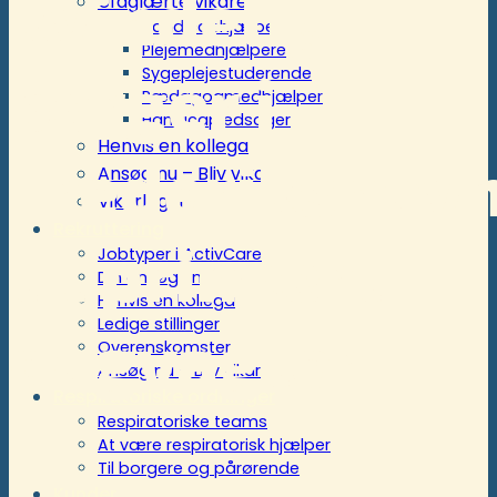
kvindelig
Ufaglærte vikarer
Handicaphjælper
Plejemedhjælpere
borger i
Sygeplejestuderende
Pædagogmedhjælper
Handicapledsager
Henvis en kollega
Frederikshav
Ansøg nu – Bliv vikar
Vikarlogin
Rekruttering
til primært
Jobtyper i ActivCare
Din ansøgning
Henvis en kollega
Ledige stillinger
dagvagter
Overenskomster
Ansøg nu – Bliv vikar
Respiratoriske ordninger
Respiratoriske teams
At være respiratorisk hjælper
Til borgere og pårørende
Kunder