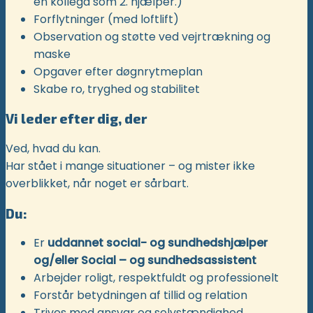
en kollega som 2. hjælper.)
Forflytninger (med loftlift)
Observation og støtte ved vejrtrækning og
maske
Opgaver efter døgnrytmeplan
Skabe ro, tryghed og stabilitet
Vi leder efter dig, der
Ved, hvad du kan.
Har stået i mange situationer – og mister ikke
overblikket, når noget er sårbart.
Du:
Er
uddannet social- og sundhedshjælper
og/eller Social – og sundhedsassistent
Arbejder roligt, respektfuldt og professionelt
Forstår betydningen af tillid og relation
Trives med ansvar og selvstændighed