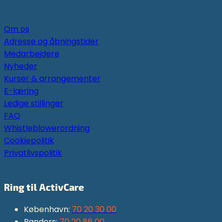
Om os
Adresse og åbningstider
Medarbejdere
Nyheder
Kurser & arrangementer
E-læring
Ledige stillinger
FAQ
Whistleblowerordning
Cookiepolitik
Privatlivspolitik
ActivCare CVR nummer: 19344444
Ring til ActivCare
København:
70 20 30 00
Randers:
70 20 86 00