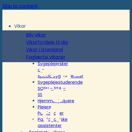
Skip to content
Vikar
Bliv vikar
Vikarfordele til dig
Vikar i Grønland
Faglærte vikarer
Der søges
Sygeplejersker
og
specialsygeplejersker
Sygeplejestuderende
SSA og/eller
SOSU – SSA –
SSH
Hjemmehjælpere
SSA til
Plejere
Pædagoger
Pædagogiske
assistenter