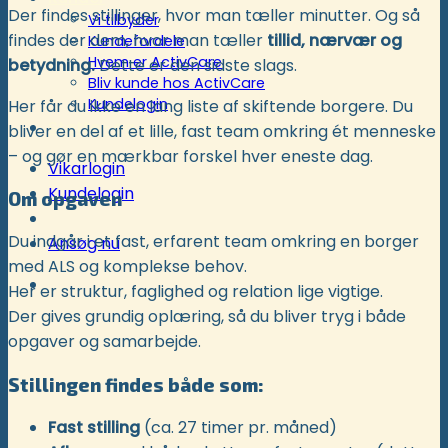
Der findes stillinger, hvor man tæller minutter. Og så
Vi tilbyder
findes der dem, hvor man tæller
tillid, nærvær og
Kundefordele
Hvem er ActivCare
betydning.
Dette er den sidste slags.
Bliv kunde hos ActivCare
Kundelogin
Her får du ikke en lang liste af skiftende borgere. Du
Støtte- og specialordninger
bliver en del af et lille, fast team omkring ét menneske
– og gør en mærkbar forskel hver eneste dag.
Vikarlogin
Kundelogin
Om opgaven
Du indgår i et fast, erfarent team omkring en borger
Ansøg nu
med ALS og komplekse behov.
Her er struktur, faglighed og relation lige vigtige.
Der gives grundig oplæring, så du bliver tryg i både
opgaver og samarbejde.
Stillingen findes både som:
Fast stilling
(ca. 27 timer pr. måned)