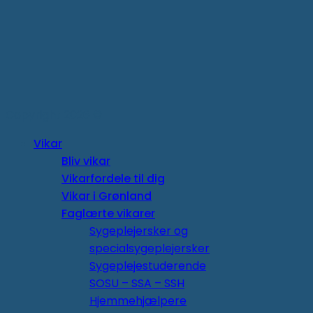
Copyright 2026 ©
Vikar
Bliv vikar
Vikarfordele til dig
Vikar i Grønland
Faglærte vikarer
Sygeplejersker og
specialsygeplejersker
Sygeplejestuderende
SOSU – SSA – SSH
Hjemmehjælpere