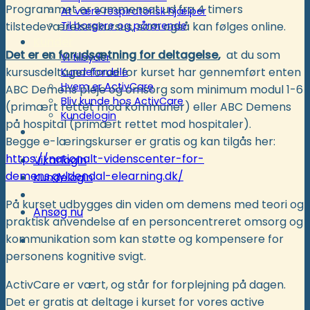
Programmet er sammensat ud fra 4 timers
At være respiratorisk hjælper
tilstedeværelseskursus, som også kan følges online.
Til borgere og pårørende
Kunder
Det er en forudsætning for deltagelse
,
at du som
Vi tilbyder
kursusdeltager forud for kurset har gennemført enten
Kundefordele
Hvem er ActivCare
ABC Demens pleje og omsorg som minimum modul 1-6
Bliv kunde hos ActivCare
(primært rettet mod kommuner) eller ABC Demens
Kundelogin
på hospital (primært rettet mod hospitaler).
Støtte- og specialordninger
Begge e-læringskurser er gratis og kan tilgås her:
https://nationalt-videnscenter-for-
Vikarlogin
demens.gyldendal-elearning.dk/
Kundelogin
På kurset udbygges din viden om demens med teori og
Ansøg nu
praktisk anvendelse af en personcentreret omsorg og
kommunikation som kan støtte og kompensere for
personens kognitive svigt.
ActivCare er vært, og står for forplejning på dagen.
Det er gratis at deltage i kurset for vores active