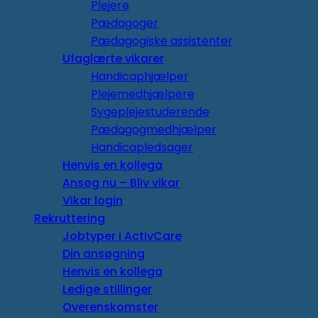
Plejere
Pædagoger
Pædagogiske assistenter
Ufaglærte vikarer
Handicaphjælper
Plejemedhjælpere
Sygeplejestuderende
Pædagogmedhjælper
Handicapledsager
Henvis en kollega
Ansøg nu – Bliv vikar
Vikar login
Rekruttering
Jobtyper i ActivCare
Din ansøgning
Henvis en kollega
Ledige stillinger
Overenskomster