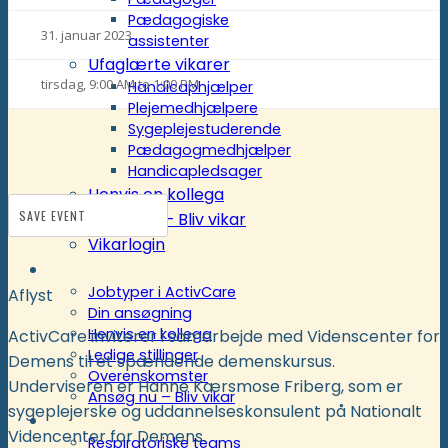
Pædagogiske
31. januar 2023
assistenter
Ufaglærte vikarer
tirsdag, 9:00 AM to 1:00 PM
Handicaphjælper
Plejemedhjælpere
Sygeplejestuderende
Pædagogmedhjælper
Handicapledsager
Henvis en kollega
SAVE EVENT
Ansøg nu – Bliv vikar
Vikarlogin
Rekruttering
Jobtyper i ActivCare
Aflyst
Din ansøgning
Henvis en kollega
ActivCare inviterer i samarbejde med Videnscenter for
Ledige stillinger
Demens til et spændende demenskursus.
Overenskomster
Underviseren er Hanne Kærsmose Friberg, som er
Ansøg nu – Bliv vikar
sygeplejerske og uddannelseskonsulent på Nationalt
Respiratoriske ordninger
Videncenter for Demens.
Respiratoriske teams