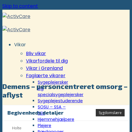
Skip to content
Vikar
Bliv vikar
Vikarfordele til dig
Vikar i Grønland
Faglærte vikarer
Sygeplejersker
Demens – personcentreret omsorg –
og
aflyst
specialsygeplejersker
Sygeplejestuderende
SOSU – SSA –
Begivenheds detaljer
Sygdomslære
SSH
Hjemmehjælpere
Plejere
Holte
Pædagoger