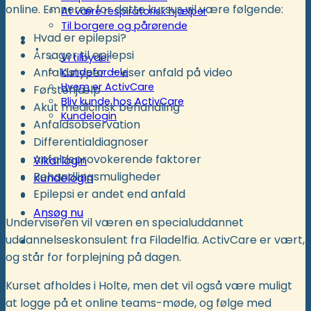
online. Emnerne for dette kursus vil være følgende:
At være respiratorisk hjælper
Til borgere og pårørende
Hvad er epilepsi?
Kunder
Årsager til epilepsi
Vi tilbyder
Anfaldstyper – viser anfald på video
Kundefordele
Hvem er ActivCare
Førstehjælp
Bliv kunde hos ActivCare
Akut medicinsk behandling
Kundelogin
Anfaldsobservation
Støtte- og specialordninger
Differentialdiagnoser
Anfaldsprovokerende faktorer
Vikarlogin
Behandlingsmuligheder
Kundelogin
Epilepsi er andet end anfald
Ansøg nu
Underviseren vil væren en specialuddannet
uddannelseskonsulent fra Filadelfia. ActivCare er vært,
og står for forplejning på dagen.
Kurset afholdes i Holte, men det vil også være muligt
at logge på et online teams-møde, og følge med