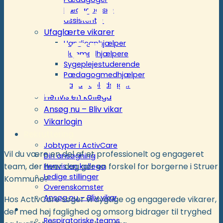
ældreplejen i
Pædagogiske
assistenter
Ufaglærte vikarer
Struer
Handicaphjælper
Plejemedhjælpere
Sygeplejestuderende
Kommune
Pædagogmedhjælper
Handicapledsager
Henvis en kollega
Ansøg nu – Bliv vikar
Vikarlogin
Rekruttering
Jobtyper i ActivCare
Vil du være en del af et professionelt og engageret
Din ansøgning
team, der hver dag gør en forskel for borgerne i Struer
Henvis en kollega
Ledige stillinger
Kommune?
Overenskomster
Ansøg nu – Bliv vikar
Hos ActivCare søger vi dygtige og engagerede vikarer,
Respiratoriske ordninger
der med høj faglighed og omsorg bidrager til tryghed
Respiratoriske teams