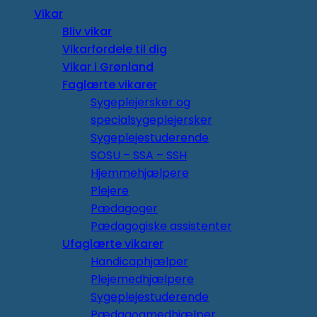
Vikar
Bliv vikar
Vikarfordele til dig
Vikar i Grønland
Faglærte vikarer
Sygeplejersker og
specialsygeplejersker
Sygeplejestuderende
SOSU – SSA – SSH
Hjemmehjælpere
Plejere
Pædagoger
Pædagogiske assistenter
Ufaglærte vikarer
Handicaphjælper
Plejemedhjælpere
Sygeplejestuderende
Pædagogmedhjælper