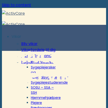
Skip to content
Vikar
Bliv vikar
ActivCare
Vikarfordele til dig
Vikar i Grønland
Faglærte vikarer
Sygeplejersker
søger vikarer
og
specialsygeplejersker
Sygeplejestuderende
til
SOSU – SSA –
SSH
Hjemmehjælpere
Plejere
Pædagoger