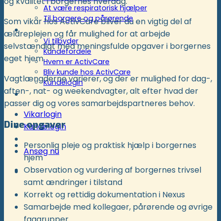
og kvalitet i borgernes hverdag.
At være respiratorisk hjælper
Til borgere og pårørende
Som vikar hos ActivCare bliver du en vigtig del af
Kunder
ældreplejen og får mulighed for at arbejde
Vi tilbyder
selvstændigt med meningsfulde opgaver i borgernes
Kundefordele
eget hjem.
Hvem er ActivCare
Bliv kunde hos ActivCare
Vagtlængderne varierer, og der er mulighed for dag-,
Kundelogin
aften-, nat- og weekendvagter, alt efter hvad der
Støtte- og specialordninger
passer dig og vores samarbejdspartneres behov.
Vikarlogin
Dine opgaver
Kundelogin
Personlig pleje og praktisk hjælp i borgernes
Ansøg nu
hjem
Observation og vurdering af borgernes trivsel
samt ændringer i tilstand
Korrekt og rettidig dokumentation i Nexus
Samarbejde med kollegaer, pårørende og øvrige
faggrupper