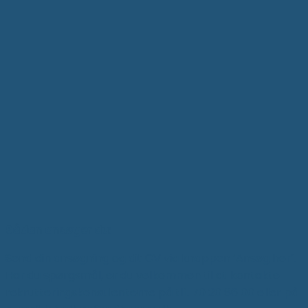
Sådan ansøger du:
Send din ansøgning og dit CV via knappen ‘Ansøg her’.
Har du spørgsmål, er du velkommen til at kontakte
rekrutteringskonsulenterne på tlf. 70 20 86 00 eller på