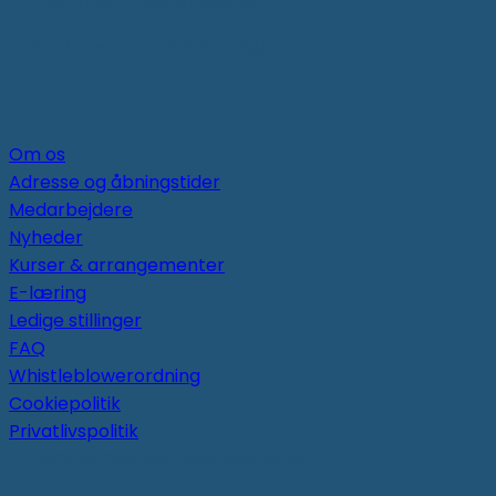
e-mail
blivvikar@activcare.dk
Vi ser frem til at høre fra dig!
Om os
Adresse og åbningstider
Medarbejdere
Nyheder
Kurser & arrangementer
E-læring
Ledige stillinger
FAQ
Whistleblowerordning
Cookiepolitik
Privatlivspolitik
ActivCare CVR nummer: 19344444