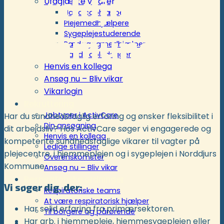
Norddjurs
Ufaglærte vikarer
Handicaphjælper
Plejemedhjælpere
Kommune
Sygeplejestuderende
Pædagogmedhjælper
Handicapledsager
Henvis en kollega
Ansøg nu – Bliv vikar
Vikarlogin
Rekruttering
Jobtyper i ActivCare
Har du sundhedsfaglig erfaring og ønsker fleksibilitet i
Din ansøgning
dit arbejdsliv? Hos ActivCare søger vi engagerede og
Henvis en kollega
kompetente sundhedsfaglige vikarer til vagter på
Ledige stillinger
plejecentre, i hjemmeplejen og i sygeplejen i Norddjurs
Overenskomster
Kommune.
Ansøg nu – Bliv vikar
Respiratoriske ordninger
Vi søger dig, der:
Respiratoriske teams
At være respiratorisk hjælper
Har solid erfaring fra primærsektoren.
Til borgere og pårørende
Har arb. i hjemmepleje, hjemmesygeplejen eller
Kunder