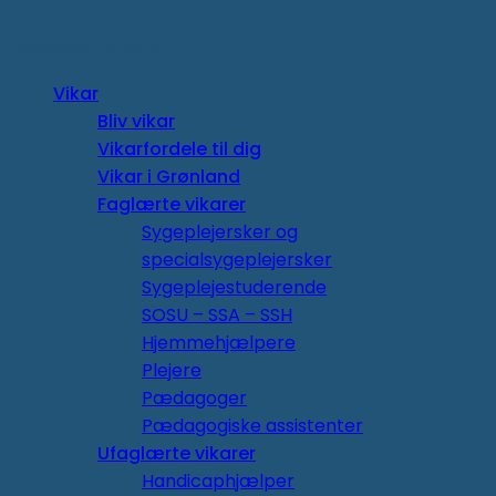
Copyright 2026 ©
Vikar
Bliv vikar
Vikarfordele til dig
Vikar i Grønland
Faglærte vikarer
Sygeplejersker og
specialsygeplejersker
Sygeplejestuderende
SOSU – SSA – SSH
Hjemmehjælpere
Plejere
Pædagoger
Pædagogiske assistenter
Ufaglærte vikarer
Handicaphjælper