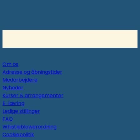
e-mail
blivvikar@activcare.dk
Vi ser frem til at høre fra dig!
Om os
Adresse og åbningstider
Medarbejdere
Nyheder
Kurser & arrangementer
E-læring
Ledige stillinger
FAQ
Whistleblowerordning
Cookiepolitik