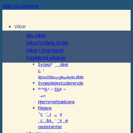
Skip to content
Vikar
Bliv vikar
Vikarfordele til dig
Vikar i Grønland
Faglærte vikarer
ActivCare
Sygeplejersker
og
specialsygeplejersker
Sygeplejestuderende
søger erfarne
SOSU – SSA –
SSH
Hjemmehjælpere
vikarer til
Plejere
Pædagoger
Pædagogiske
assistenter