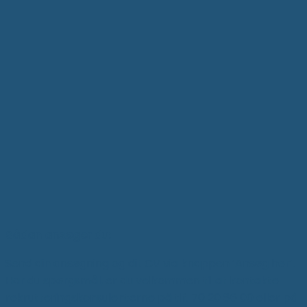
Sådan ansøger du:
Send din ansøgning og dit CV via knappen ‘Ansøg her’.
Har du spørgsmål, er du velkommen til at kontakte
rekrutteringskonsulenterne på tlf. 70 20 86 00 eller på