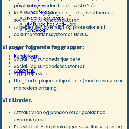
på plejehjem inden for de sidste 2 år
Vi tilbyder
Kundefordele
Kender til dagligdagen og arbejdsrutinerne i
Hvem er ActivCare
social- og sundhedssektoren.
Bliv kunde hos ActivCare
Arbejder selvstændigt og professionelt i
Kundelogin
dokumentationssystemet Nexus.
Støtte- og specialordninger
Vi søger følgende faggrupper:
Vikarlogin
Kundelogin
Social- og sundhedshjælpere
Social- og sundhedsassistenter
Ansøg nu
Sygeplejersker
Ufaglærte plejemedhjælpere (med minimum ni
måneders erfaring)
Vi tilbyder:
Attraktiv løn og pension efter gældende
overenskomst.
Fleksibilitet – du planlægger selv dine vagter og