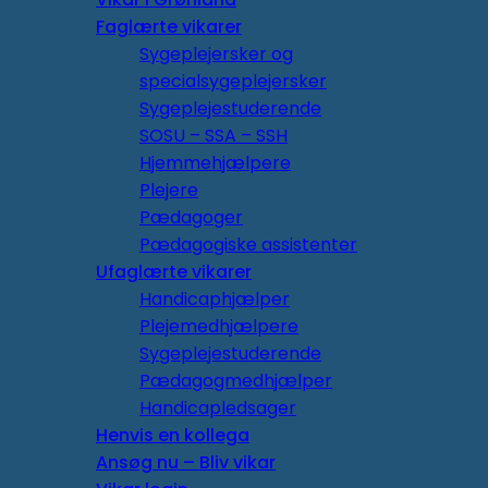
Faglærte vikarer
Sygeplejersker og
specialsygeplejersker
Sygeplejestuderende
SOSU – SSA – SSH
Hjemmehjælpere
Plejere
Pædagoger
Pædagogiske assistenter
Ufaglærte vikarer
Handicaphjælper
Plejemedhjælpere
Sygeplejestuderende
Pædagogmedhjælper
Handicapledsager
Henvis en kollega
Ansøg nu – Bliv vikar