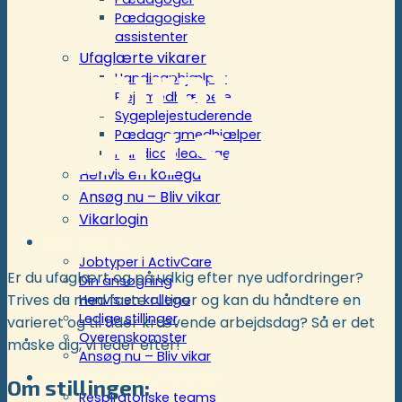
til
Pædagogiske
assistenter
Ufaglærte vikarer
respiratorisk
Handicaphjælper
Plejemedhjælpere
Sygeplejestuderende
team i Søborg
Pædagogmedhjælper
Handicapledsager
Henvis en kollega
Ansøg nu – Bliv vikar
Vikarlogin
Rekruttering
Jobtyper i ActivCare
Er du ufaglært og på udkig efter nye udfordringer?
Din ansøgning
Trives du med faste rutiner og kan du håndtere en
Henvis en kollega
Ledige stillinger
varieret og til tider krævende arbejdsdag? Så er det
Overenskomster
måske dig, vi leder efter!
Ansøg nu – Bliv vikar
Respiratoriske ordninger
Om stillingen:
Respiratoriske teams