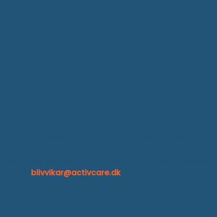
Sådan ansøger du:
Send din ansøgning og dit CV via knappen ‘Ansøg her’.
Har du spørgsmål, er du velkommen til at kontakte
rekrutteringskonsulenterne på tlf. 70 20 86 00 eller på
e-mail
blivvikar@activcare.dk
Vi ser frem til at høre fra dig!