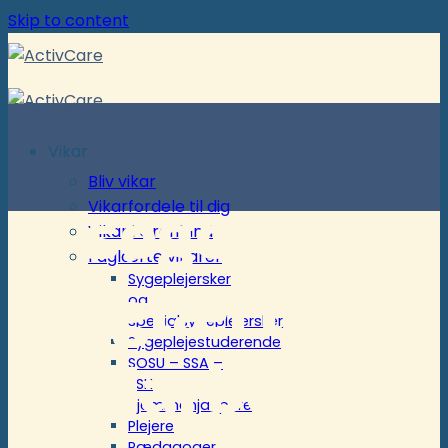
Skip to content
Vikar
Bliv vikar
Vi søger
Vikarfordele til dig
Vikar i Grønland
Faglærte vikarer
Sygeplejersker
ufaglært
og
specialsygeplejersker
Sygeplejestuderende
medarbejder
SOSU – SSA –
SSH
Hjemmehjælpere
Plejere
Pædagoger