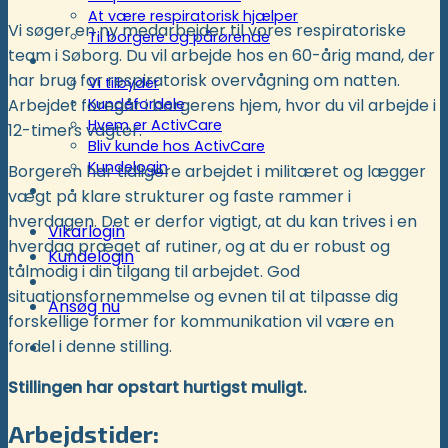
At være respiratorisk hjælper
Vi søger en ny medarbejder til vores respiratoriske
Til borgere og pårørende
team i Søborg. Du vil arbejde hos en 60-årig mand, der
Kunder
har brug for respiratorisk overvågning om natten.
Vi tilbyder
Arbejdet foregår i borgerens hjem, hvor du vil arbejde i
Kundefordele
Hvem er ActivCare
12-timers vagter.
Bliv kunde hos ActivCare
Kundelogin
Borgeren har tidligere arbejdet i militæret og lægger
Støtte- og specialordninger
vægt på klare strukturer og faste rammer i
hverdagen. Det er derfor vigtigt, at du kan trives i en
Vikarlogin
hverdag præget af rutiner, og at du er robust og
Kundelogin
tålmodig i din tilgang til arbejdet. God
situationsfornemmelse og evnen til at tilpasse dig
Ansøg nu
forskellige former for kommunikation vil være en
fordel i denne stilling.
Stillingen har opstart hurtigst muligt.
Arbejdstider: