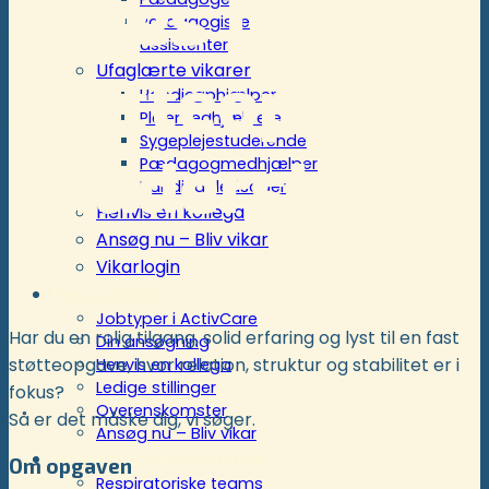
søges til fast
Pædagogiske
assistenter
Ufaglærte vikarer
støtteopgave
Handicaphjælper
Plejemedhjælpere
Sygeplejestuderende
i Haderslev
Pædagogmedhjælper
Handicapledsager
Henvis en kollega
Ansøg nu – Bliv vikar
Vikarlogin
Rekruttering
Jobtyper i ActivCare
Har du en rolig tilgang, solid erfaring og lyst til en fast
Din ansøgning
støtteopgave, hvor relation, struktur og stabilitet er i
Henvis en kollega
Ledige stillinger
fokus?
Overenskomster
Så er det måske dig, vi søger.
Ansøg nu – Bliv vikar
Respiratoriske ordninger
Om opgaven
Respiratoriske teams