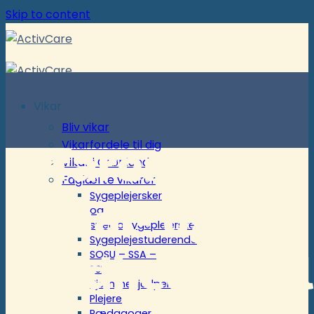
Skip to content
Vikar
Bliv vikar
Erfaren
Vikarfordele til dig
Vikar i Grønland
Faglærte vikarer
Sygeplejersker
social- og
og
specialsygeplejersker
Sygeplejestuderende
sundhedshjæl
SOSU – SSA –
SSH
Hjemmehjælpere
Plejere
Pædagoger