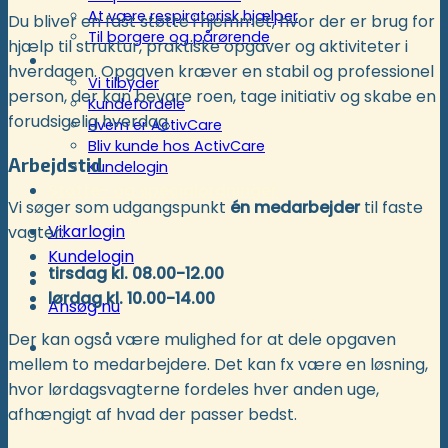
At være respiratorisk hjælper
Du bliver en fast støtte i hjemmet, hvor der er brug for
Til borgere og pårørende
hjælp til struktur, praktiske opgaver og aktiviteter i
Kunder
hverdagen. Opgaven kræver en stabil og professionel
Vi tilbyder
person, der kan bevare roen, tage initiativ og skabe en
Kundefordele
forudsigelig hverdag.
Hvem er ActivCare
Bliv kunde hos ActivCare
Arbejdstid
Kundelogin
Støtte- og specialordninger
Vi søger som udgangspunkt
én medarbejder
til faste
Vikarlogin
vagter:
Kundelogin
tirsdag kl. 08.00-12.00
lørdag kl. 10.00-14.00
Ansøg nu
Der kan også være mulighed for at dele opgaven
mellem to medarbejdere. Det kan fx være en løsning,
hvor lørdagsvagterne fordeles hver anden uge,
afhængigt af hvad der passer bedst.