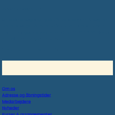
Sådan ansøger du:
Send din ansøgning og dit CV via knappen ‘Ansøg her’.
Har du spørgsmål, er du velkommen til at kontakte
rekrutteringskonsulenterne på tlf. 70 20 86 00 eller på
e-mail
blivvikar@activcare.dk
Vi ser frem til at høre fra dig!
Om os
Adresse og åbningstider
Medarbejdere
Nyheder
Kurser & arrangementer