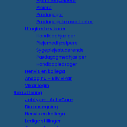
Hjemmehjælpere
Plejere
Pædagoger
Pædagogiske assistenter
Ufaglærte vikarer
Handicaphjælper
Plejemedhjælpere
Sygeplejestuderende
Pædagogmedhjælper
Handicapledsager
Henvis en kollega
Ansøg nu – Bliv vikar
Vikar login
Rekruttering
Jobtyper i ActivCare
Din ansøgning
Henvis en kollega
Ledige stillinger